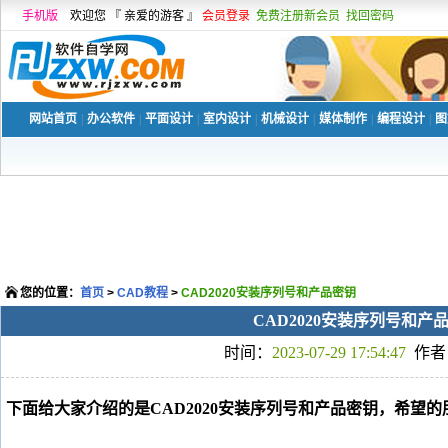
手机版
欢迎您 『 亲爱的游客 』
会员登录
免费注册新会员
找回密码
网站首页
|
办公软件
|
平面设计
|
室内设计
|
机械设计
|
媒体制作
|
编程设计
|
图
您的位置：
首页
>
CAD教程
>
CAD2020安装序列号和产品密钥
CAD2020安装序列号和产
时间：
2023-07-29 17:54:47
作者
下面给大家介绍的是CAD2020安装序列号和产品密钥，希望