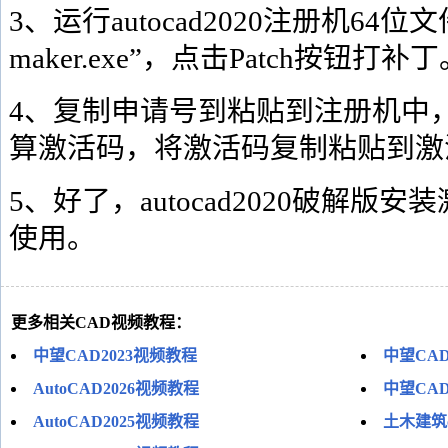
3、运行autocad2020注册机64位文件“A
maker.exe”，点击Patch按钮打补
4、复制申请号到粘贴到注册机中，点击
算激活码，将激活码复制粘贴到激
5、好了，autocad2020破解版
使用。
更多相关CAD视频教程：
中望CAD2023视频教程
中望CAD
AutoCAD2026视频教程
中望CAD
AutoCAD2025视频教程
土木建筑c