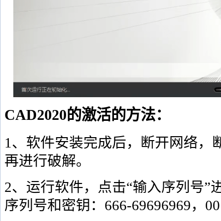
CAD2020的激活的方法：
1、软件安装完成后，断开网络，
再进行破解。
2、运行软件，点击“输入序列号”进行激
序列号和密钥：666-69696969，00