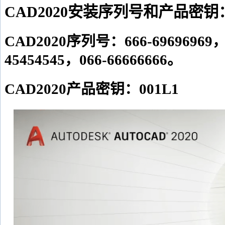
CAD2020安装序列号和产品密钥
CAD2020序列号：666-69696969，6
45454545，066-66666666。
CAD2020产品密钥：001L1