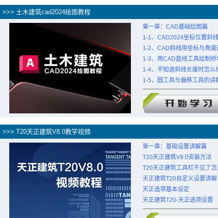
>>> 土木建筑cad2024绘图教程
第一章：CAD基础绘图篇
1-1、CAD2024坐标位置
1-2、CAD斜线用坐标与角
1-3、用CAD直线工具绘制
1-4、不知道斜线长度时怎么
1-5、圆工具与偏移工具的讲
>>> T20天正建筑V8.0教学视频
第一章：基础设置讲解篇
T20天正建筑V8.0安装方法
T20天正建筑工具栏不见了
天正建筑T20自定义设置讲解
天正选项基本设定
天正建筑T20-天正选项设置