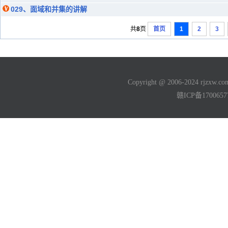
029、面域和并集的讲解
共
8
页
首页
1
2
3
Copyright @ 2006-2024 rjzxw
赣ICP备170065