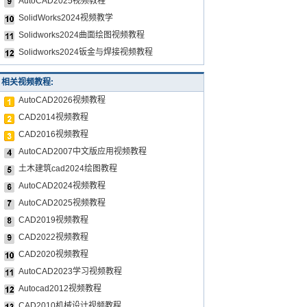
AutoCAD2025视频教程
SolidWorks2024视频教学
Solidworks2024曲面绘图视频教程
Solidworks2024钣金与焊接视频教程
相关视频教程:
AutoCAD2026视频教程
CAD2014视频教程
CAD2016视频教程
AutoCAD2007中文版应用视频教程
土木建筑cad2024绘图教程
AutoCAD2024视频教程
AutoCAD2025视频教程
CAD2019视频教程
CAD2022视频教程
CAD2020视频教程
AutoCAD2023学习视频教程
Autocad2012视频教程
CAD2010机械设计视频教程