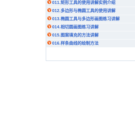
011.矩形工具的使用讲解实例介绍
012.多边形与椭圆工具的使用讲解
013.椭圆工具与多边形画图练习讲解
014.相切圆画图练习讲解
015.图案填充的方法讲解
016.样条曲线的绘制方法