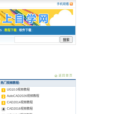
手机观看
S
|
教程下载
|
软件下载
|
返回首页
热门视频教程:
UG10.0视频教程
AutoCAD2026视频教程
CAD2014视频教程
CAD2016视频教程