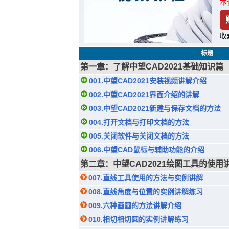
本
收
标题
第一章：了解中望CAD2021基础知识篇
001.中望CAD2021安装视频讲解介绍
002.中望CAD2021界面介绍的讲解
003.中望CAD2021新建与保存文档的方法
004.打开文档与打印文档的方法
005.关闭软件与关闭文档的方法
006.中望CAD鼠标与辅助功能的介绍
第二章：中望CAD2021绘图工具的使用
007.直线工具使用的方法与实例讲解
008.直线角度与位置的实例讲解练习
009.六种画圆的方法讲解介绍
010.相切相切圆的实例讲解练习