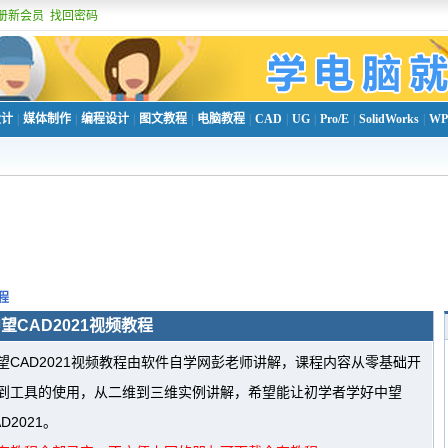
册新会员
找回密码
设计
|
媒体制作
|
编程设计
|
图文教程
|
电脑教程
|
CAD
|
UG
|
Pro/E
|
SolidWorks
|
WP
程
望CAD2021视频教程
望CAD2021视频教程由软件自学网彭老师讲解，课程内容从零基础开
到工具的使用，从二维到三维实例讲解，希望能让初学者学好中望
AD2021。