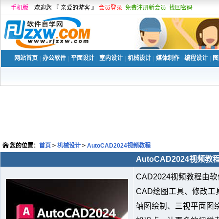
手机版
欢迎您 『 亲爱的游客 』
会员登录
免费注册新会员
找回密码
网站首页
|
办公软件
|
平面设计
|
室内设计
|
机械设计
|
媒体制作
|
编程设计
|
图
您的位置：
首页
>
机械设计
>
AutoCAD2024视频教程
AutoCAD2024视频教
CAD2024视频教程
CAD绘图工具、修改
轴图绘制、三视平面图