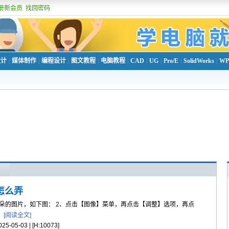
册新会员
找回密码
设计
|
媒体制作
|
编程设计
|
图文教程
|
电脑教程
|
CAD
|
UG
|
Pro/E
|
SolidWorks
|
WP
怎么弄
朵的图片，如下图： 2、点击【图像】菜单，再点击【调整】选项，再点
：
[阅读全文]
5-05-03 | [H:10073]