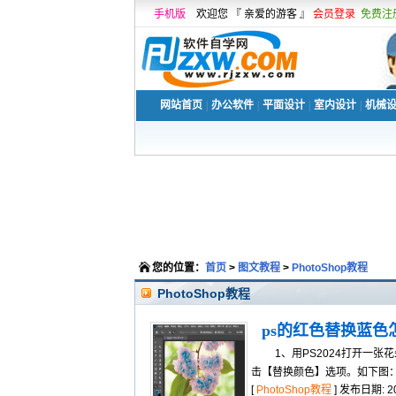
手机版
欢迎您 『 亲爱的游客 』
会员登录
免费注
网站首页
|
办公软件
|
平面设计
|
室内设计
|
机械
您的位置：
首页
>
图文教程
>
PhotoShop教程
PhotoShop教程
ps的红色替换蓝色
1、用PS2024打开一张花
击【替换颜色】选项。如下图
[
PhotoShop教程
] 发布日期: 202