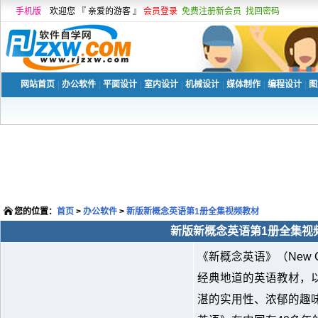
手机版
欢迎您 『 亲爱的游客 』
会员登录
免费注册新会员
找回密码
网站首页
|
办公软件
|
平面设计
|
室内设计
|
机械设计
|
媒体制作
|
编程设计
|
图
您的位置：
首页
>
办公软件
>
新版新概念英语第1册全集视频教材
新版新概念英语第1册全集视
《新概念英语》（New Co
经典地道的英语教材，
湛的实用性、浓郁的趣