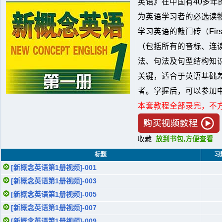
英语》在中国有40多
为英语学习者的必选读
学习英语的敲门砖（First
（包括所有的音标、连
法、句法及句型结构知
关键，适合于英语基础
者。掌握后，可以参加
本套教程全部录完，不
收藏:
放到书包,方便查看
标题
习
[新概念英语第1册视频]-001
[新概念英语第1册视频]-003
[新概念英语第1册视频]-005
[新概念英语第1册视频]-007
[新概念英语第1册视频]-009