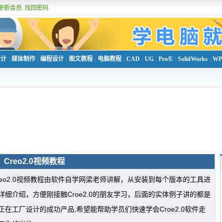
册新会员
找回密码
设计
|
媒体制作
|
编程设计
|
图文教程
|
电脑教程
|
CAD
|
UG
|
Pro/E
|
SolidWorks
|
WP
Creo2.0视频教程
reo2.0视频教程由软件自学网梁老师讲解，从安装到每个版本的工具进
详细介绍，方便刚接触Croe2.0的朋友学习，后面的实体例子讲的都是
正在工厂设计的成功产品,希望能帮助学员们快速学会Croe2.0软件走