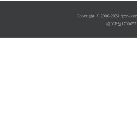
Copyright @ 2006-2024 rjzxw
赣ICP备170065