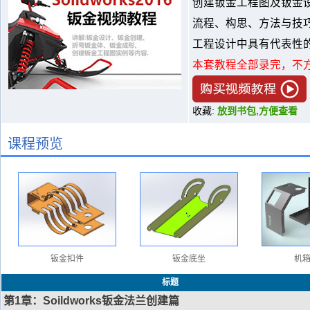
创建钣金工程图及钣金
流程、构思、方法与技
工程设计中具有代表性
本套教程全部录完，不
收藏:
放到书包,方便查看
课程预览
钣金扣件
钣金底坐
机
标题
第1章：Soildworks钣金法兰创建篇