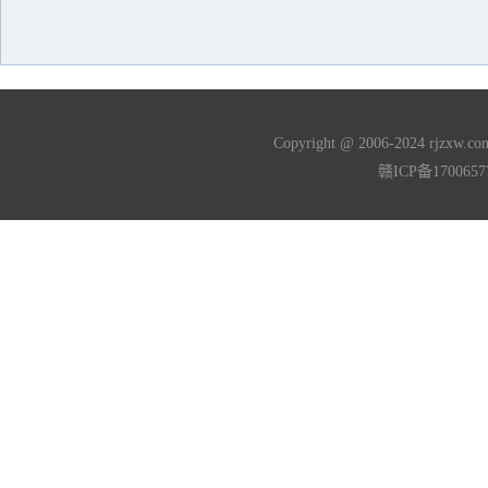
Copyright @ 2006-2024 rjzxw
赣ICP备170065