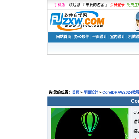
手机版
欢迎您 『 亲爱的游客 』
会员登录
免费注
网站首页
|
办公软件
|
平面设计
|
室内设计
|
机械
您的位置：
首页
>
平面设计
>
CorelDRAW2024
Co
C
讲
装