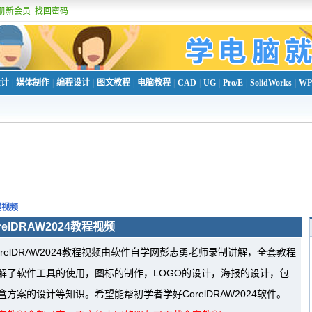
册新会员
找回密码
设计
|
媒体制作
|
编程设计
|
图文教程
|
电脑教程
|
CAD
|
UG
|
Pro/E
|
SolidWorks
|
WP
教程视频
relDRAW2024教程视频
orelDRAW2024教程视频由软件自学网彭志勇老师录制讲解，全套教程
解了软件工具的使用，图标的制作，LOGO的设计，海报的设计，包
盒方案的设计等知识。希望能帮初学者学好CorelDRAW2024软件。