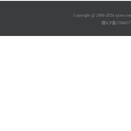
Copyright @ 2006-2024 rjzxw
赣ICP备170065