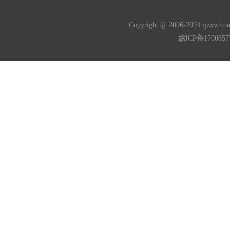
Copyright @ 2006-2024 rjzxw
赣ICP备170065