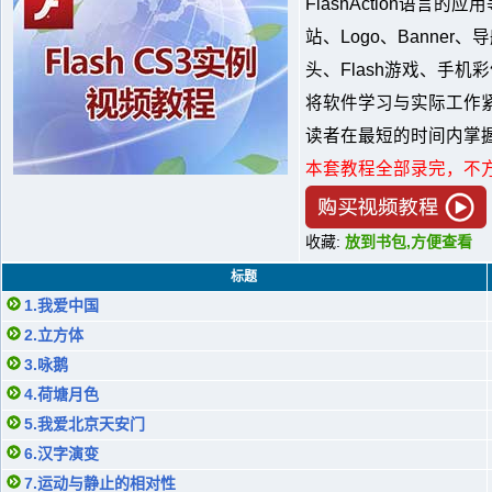
FlashAction语
站、Logo、Banne
头、Flash游戏、手
将软件学习与实际工作
读者在最短的时间内掌握
本套教程全部录完，不
收藏:
放到书包,方便查看
标题
1.我爱中国
2.立方体
3.咏鹅
4.荷塘月色
5.我爱北京天安门
6.汉字演变
7.运动与静止的相对性