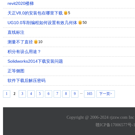
revit2020楼梯
天正V8,0的安装包在哪里下载
5
UG10.0车削编程如何设置有效几何体
50
直线标注
测量不了直径
10
积分有设么用途？
Solidworks2014下载安装问题
正等侧图
软件下载后解压密码
...
1
2
3
4
5
6
7
8
9
165
下一页>
Copyright @ 2006-2024 rjzxw.com
赣ICP备17006577号-