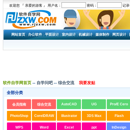
欢迎您 『 亲爱的游客 』 用户名：
密码：
记录
网站首页
|
办公软件
|
平面设计
|
室内设计
|
机械设计
|
媒体制作
|
网页设计
|
软件自学网首页
--
自学问吧
--
综合交流
我要发贴
全部分类
AutoCAD
UG
Pro/E Cero
会员指南
综合交流
PhotoShop
CorelDRAW
Illustrator
3DS Max
Flash
WPS
Word
Excel
ppt
InDesign