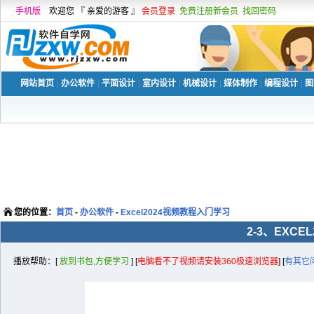
手机版
欢迎您 『 亲爱的游客 』
会员登录
免费注册新会员
找回密码
网站首页
|
办公软件
|
平面设计
|
室内设计
|
机械设计
|
媒体制作
|
编程设计
|
图
您的位置：
首页
-
办公软件
-
Excel2024视频教程入门学习
2-3、EXC
播放帮助：[
放到书包,方便学习
] [
电脑看不了视频请安装360极速浏览器
] [
有其它